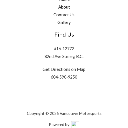
About
Contact Us
Gallery
Find Us
#16-12772
82nd Ave Surrey, B.C.
Get Directions on Map
604-590-9250
Copyright © 2026 Vancouver Motorsports
Powered by