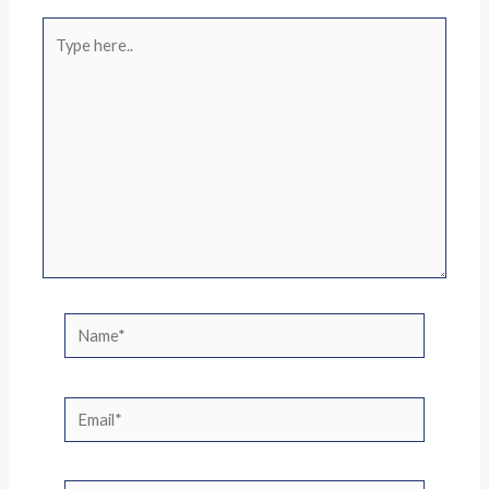
Type
here..
Name*
Email*