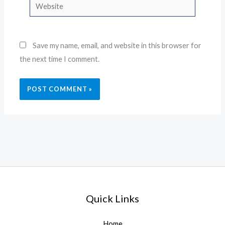
Website
Save my name, email, and website in this browser for
the next time I comment.
Quick Links
Home