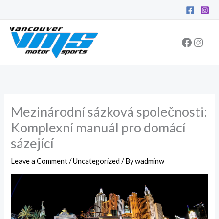
Skip
Facebo
Inst
to
content
Mezinárodní sázková společnosti:
Komplexní manuál pro domácí
sázející
Leave a Comment
/
Uncategorized
/ By
wadminw