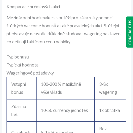
Komparace prémiových akcí
Mezinárodní bookmakers soutěží pro zákazníky pomocí
CONTACT US
štědrých welcome bonusů a také pravidelných akcí. Stěžejní
představuje neustále důkladně studovat wagering nastavení,
co definují faktickou cenu nabídky.
Typ bonusu
Typická hodnota
Wageringové požadavky
Vstupní
100-200 % maxikálně
3-8x
bonus
výše vkladu
wagering
Zdarma
10-50 currency jednotek
1x obrátka
bet
Bez
Cashback
5-15 % ze proher