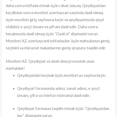
daha sonra istifadə etmək üçün rahat olacaq. Qeydiyyatdan
keçdikdən sonra mostbet azerbaycan saytında daxil olmaq
üçün mostbet giriş sayfasına keçin və qeydiyyatınızda qeyd
etdiyiniz e-poçt ünvanı və şifrəni daxil edin. Daha sonra
hesabınızda daxil olmaq üçün “Daxil ol” düyməsini vurun.
Mostbet AZ, azerbaycanlı istifadəçilər üçün məhsulunun geniş
seçimini və müraciət məkanlarının geniş qrupunu təqdim edir.
Mostbet AZ: Qeydiyyat və daxil olma prosesinin əsas
mərhələləri
Qeydiyyatdan keçmək üçün mostbet.az saytına keçin.
Qeydiyyat formasında adınız, sənət adınız, e-poçt
ünvanı, şifrə və telefon nömrənizi daxil edin.
Qeydiyyat formasını təqdim etmək üçün “Qeydiyyatdan
keç” düyməsini vurun.