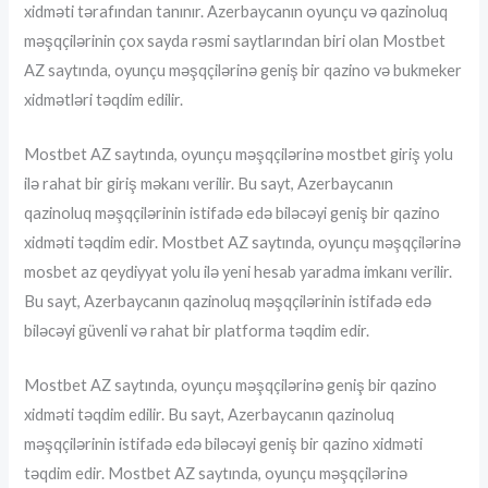
xidməti tərafından tanınır. Azerbaycanın oyunçu və qazinoluq
məşqçilərinin çox sayda rəsmi saytlarından biri olan Mostbet
AZ saytında, oyunçu məşqçilərinə geniş bir qazino və bukmeker
xidmətləri təqdim edilir.
Mostbet AZ saytında, oyunçu məşqçilərinə mostbet giriş yolu
ilə rahat bir giriş məkanı verilir. Bu sayt, Azerbaycanın
qazinoluq məşqçilərinin istifadə edə biləcəyi geniş bir qazino
xidməti təqdim edir. Mostbet AZ saytında, oyunçu məşqçilərinə
mosbet az qeydiyyat yolu ilə yeni hesab yaradma imkanı verilir.
Bu sayt, Azerbaycanın qazinoluq məşqçilərinin istifadə edə
biləcəyi güvenli və rahat bir platforma təqdim edir.
Mostbet AZ saytında, oyunçu məşqçilərinə geniş bir qazino
xidməti təqdim edilir. Bu sayt, Azerbaycanın qazinoluq
məşqçilərinin istifadə edə biləcəyi geniş bir qazino xidməti
təqdim edir. Mostbet AZ saytında, oyunçu məşqçilərinə