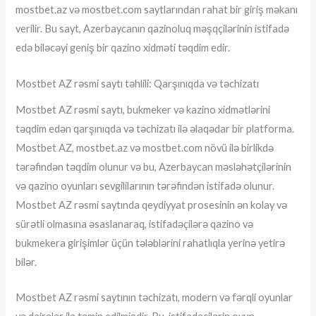
mostbet.az və mostbet.com saytlarından rahat bir giriş məkanı
verilir. Bu sayt, Azerbaycanın qazinoluq məşqçilərinin istifadə
edə biləcəyi geniş bir qazino xidməti təqdim edir.
Mostbet AZ rəsmi saytı təhlili: Qarşınıqda və təchizatı
Mostbet AZ rəsmi saytı, bukmeker və kazino xidmətlərini
təqdim edən qarşınıqda və təchizatı ilə əlaqədar bir platforma.
Mostbet AZ, mostbet.az və mostbet.com növü ilə birlikdə
tərəfindən təqdim olunur və bu, Azerbaycan məsləhətçilərinin
və qazino oyunları sevgililarının tərəfindən istifadə olunur.
Mostbet AZ rəsmi saytında qeydiyyat prosesinin ən kolay və
sürətli olmasına əsaslanaraq, istifadəçilərə qazino və
bukmekera girişimlər üçün tələblərini rahatlıqla yerinə yetirə
bilər.
Mostbet AZ rəsmi saytının təchizatı, modern və fərqli oyunlar