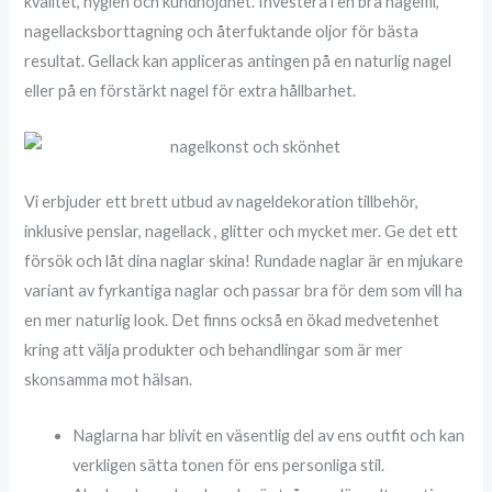
kvalitet, hygien och kundnöjdhet. Investera i en bra nagelfil,
nagellacksborttagning och återfuktande oljor för bästa
resultat. Gellack kan appliceras antingen på en naturlig nagel
eller på en förstärkt nagel för extra hållbarhet.
Vi erbjuder ett brett utbud av nageldekoration tillbehör,
inklusive penslar, nagellack , glitter och mycket mer. Ge det ett
försök och låt dina naglar skina! Rundade naglar är en mjukare
variant av fyrkantiga naglar och passar bra för dem som vill ha
en mer naturlig look. Det finns också en ökad medvetenhet
kring att välja produkter och behandlingar som är mer
skonsamma mot hälsan.
Naglarna har blivit en väsentlig del av ens outfit och kan
verkligen sätta tonen för ens personliga stil.