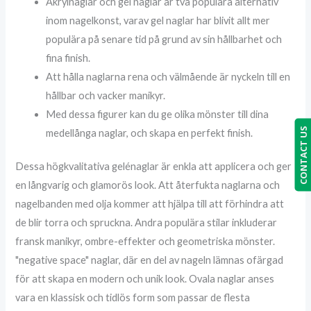
Akrylnaglar och gel naglar är två populära alternativ
inom nagelkonst, varav gel naglar har blivit allt mer
populära på senare tid på grund av sin hållbarhet och
fina finish.
Att hålla naglarna rena och välmående är nyckeln till en
hållbar och vacker manikyr.
Med dessa figurer kan du ge olika mönster till dina
CONTACT US
medellånga naglar, och skapa en perfekt finish.
Dessa högkvalitativa gelénaglar är enkla att applicera och ger
en långvarig och glamorös look. Att återfukta naglarna och
nagelbanden med olja kommer att hjälpa till att förhindra att
de blir torra och spruckna. Andra populära stilar inkluderar
fransk manikyr, ombre-effekter och geometriska mönster.
"negative space" naglar, där en del av nageln lämnas ofärgad
för att skapa en modern och unik look. Ovala naglar anses
vara en klassisk och tidlös form som passar de flesta