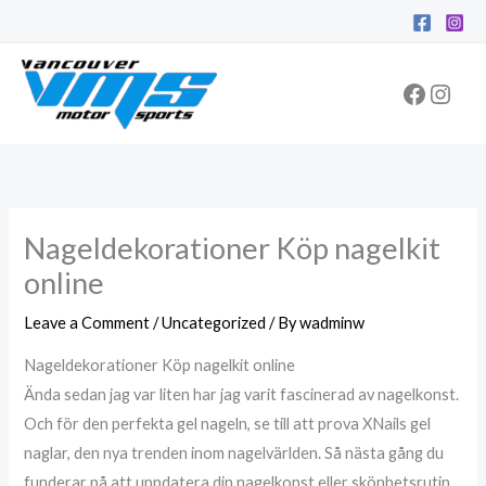
Skip
Facebo
Inst
to
content
Nageldekorationer Köp nagelkit
online
Leave a Comment
/
Uncategorized
/ By
wadminw
Nageldekorationer Köp nagelkit online
Ända sedan jag var liten har jag varit fascinerad av nagelkonst.
Och för den perfekta gel nageln, se till att prova XNails gel
naglar, den nya trenden inom nagelvärlden. Så nästa gång du
funderar på att uppdatera din nagelkonst eller skönhetsrutin,