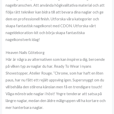
nagelbranschen. Att använda högkvalitativa material och att
följa rätt tekniker kan bidra till att bevara dina naglar och ge
dem en professionell finish. Utforska våra kategorier och
skapa fantastisk nagelkonst med CDON. Utforska vårt
nageldekoration-kit och börja skapa fantastiska
nagelkonstverk idag!
Heaven Nails Göteborg
Här är några av alternativen som kan inspirera dig, beroende
på vilken typ av naglar du har. Ready To Wear i nyans
Showstopper, Atelier Rouge. ”Chrome, som har haft en liten
paus, har nu fått ett rejält uppsving igen. Supersnyggt om du
vill behålla den stilrena känslan men få en trendigare touch!
Våga mönstrade naglar i höst! Yngre tenderar att satsa på
längre naglar, medan den äldre målgruppen vill ha kortare och
mer hanterbara naglar.