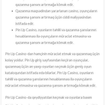
qazanma şansını artırmağa kömək edir.
Qazanma məqsədindən yararlanan casino, oyunçuların
qazanma şansını artırmaq üçün ciddi maliyyəsindən
istifadə edir.
Pin Up Casino, oyunların təhlili və qazanma şanslarının
hesablanması ilə oyunçuların müraciət etməsinə və
qazanma şansını artırmağa kömək edir.
Pin Up Casino-dan həmçinin müraciət etmək və qazanmaq üçün
kolay yoldur. Pin Up giriş sayfasından keçirən oyunçular,
qazanmaq üçün ən yaxşı oyunları seçmək üçün geniş oyun
kataloqundan istifadə edə bilərlər. Pin Up Casino, oyunların
təhlili və qazanma şanslarının hesablanması ilə oyunçuların
müraciət etməsinə və qazanma şansını artırmağa kömək edir.
Pin Up Casino-da qeydiyyatdan keçmək və oyunlara baxım