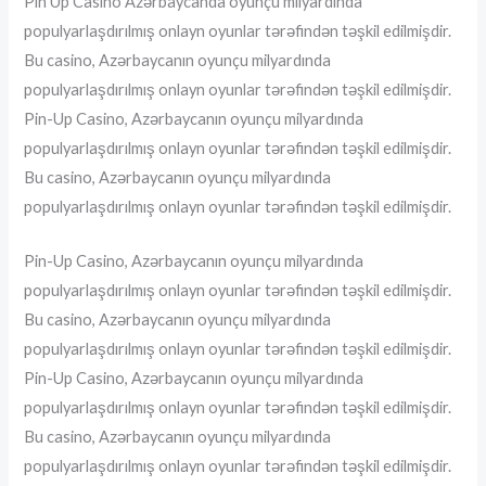
Pin Up Casino Azərbaycanda oyunçu milyardında
populyarlaşdırılmış onlayn oyunlar tərəfindən təşkil edilmişdir.
Bu casino, Azərbaycanın oyunçu milyardında
populyarlaşdırılmış onlayn oyunlar tərəfindən təşkil edilmişdir.
Pin-Up Casino, Azərbaycanın oyunçu milyardında
populyarlaşdırılmış onlayn oyunlar tərəfindən təşkil edilmişdir.
Bu casino, Azərbaycanın oyunçu milyardında
populyarlaşdırılmış onlayn oyunlar tərəfindən təşkil edilmişdir.
Pin-Up Casino, Azərbaycanın oyunçu milyardında
populyarlaşdırılmış onlayn oyunlar tərəfindən təşkil edilmişdir.
Bu casino, Azərbaycanın oyunçu milyardında
populyarlaşdırılmış onlayn oyunlar tərəfindən təşkil edilmişdir.
Pin-Up Casino, Azərbaycanın oyunçu milyardında
populyarlaşdırılmış onlayn oyunlar tərəfindən təşkil edilmişdir.
Bu casino, Azərbaycanın oyunçu milyardında
populyarlaşdırılmış onlayn oyunlar tərəfindən təşkil edilmişdir.