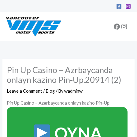
Skip
Facebo
Inst
to
content
Pin Up Casino – Azrbaycanda
onlayn kazino Pin-Up.20914 (2)
Leave a Comment
/
Blog
/ By
wadminw
Pin Up Casino – Azərbaycanda onlayn kazino Pin-Up
OYNA