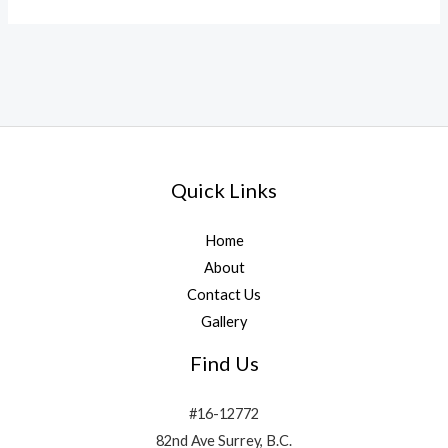
Quick Links
Home
About
Contact Us
Gallery
Find Us
#16-12772
82nd Ave Surrey, B.C.