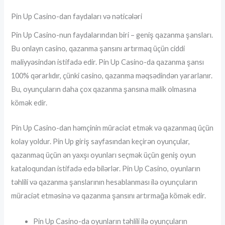
Pin Up Casino-dan faydaları və nəticələri
Pin Up Casino-nun faydalarından biri – geniş qazanma şansları.
Bu onlayn casino, qazanma şansını artırmaq üçün ciddi
maliyyəsindən istifadə edir. Pin Up Casino-da qazanma şansı
100% qərarlıdır, çünki casino, qazanma məqsədindən yararlanır.
Bu, oyunçuların daha çox qazanma şansına malik olmasına
kömək edir.
Pin Up Casino-dan həmçinin müraciət etmək və qazanmaq üçün
kolay yoldur. Pin Up giriş sayfasından keçirən oyunçular,
qazanmaq üçün ən yaxşı oyunları seçmək üçün geniş oyun
kataloqundan istifadə edə bilərlər. Pin Up Casino, oyunların
təhlili və qazanma şanslarının hesablanması ilə oyunçuların
müraciət etməsinə və qazanma şansını artırmağa kömək edir.
Pin Up Casino-da oyunların təhlili ilə oyunçuların