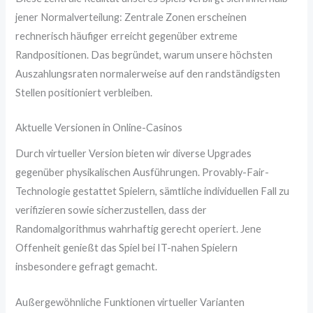
jener Normalverteilung: Zentrale Zonen erscheinen
rechnerisch häufiger erreicht gegenüber extreme
Randpositionen. Das begründet, warum unsere höchsten
Auszahlungsraten normalerweise auf den randständigsten
Stellen positioniert verbleiben.
Aktuelle Versionen in Online-Casinos
Durch virtueller Version bieten wir diverse Upgrades
gegenüber physikalischen Ausführungen. Provably-Fair-
Technologie gestattet Spielern, sämtliche individuellen Fall zu
verifizieren sowie sicherzustellen, dass der
Randomalgorithmus wahrhaftig gerecht operiert. Jene
Offenheit genießt das Spiel bei IT-nahen Spielern
insbesondere gefragt gemacht.
Außergewöhnliche Funktionen virtueller Varianten