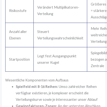
Größeres 
Verändert Multiplikatoren-
Risikostufe
= stärkere
Verteilung
Ausschläg
Mehr Reih
Anzahl aller
Steuert
weitreich
Ebenen
Verteilungswahrscheinlichkeit
Verteilung
Spiegelbild
Legt fest Ausgangspunkt
Startposition
bezogen a
unserer Kugel
Zentrale
Wesentliche Komponenten vom Aufbaus
Spielfeld mit 8-16 Reihen:
Umso zahlreicher Reihen
verfügbar existieren, je komplexer erscheint die
Verteilungskurve sowie je interessanter unser Ablauf
Gewinnfaktoren-Zonen:
An der untersten Abschluss