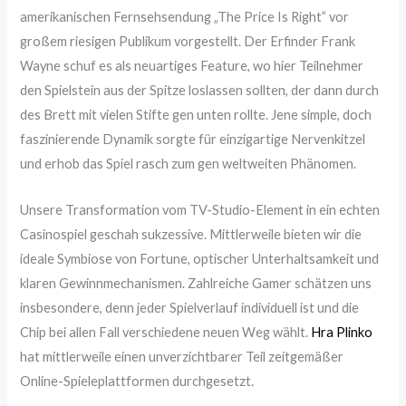
amerikanischen Fernsehsendung „The Price Is Right” vor
großem riesigen Publikum vorgestellt. Der Erfinder Frank
Wayne schuf es als neuartiges Feature, wo hier Teilnehmer
den Spielstein aus der Spitze loslassen sollten, der dann durch
des Brett mit vielen Stifte gen unten rollte. Jene simple, doch
faszinierende Dynamik sorgte für einzigartige Nervenkitzel
und erhob das Spiel rasch zum gen weltweiten Phänomen.
Unsere Transformation vom TV-Studio-Element in ein echten
Casinospiel geschah sukzessive. Mittlerweile bieten wir die
ideale Symbiose von Fortune, optischer Unterhaltsamkeit und
klaren Gewinnmechanismen. Zahlreiche Gamer schätzen uns
insbesondere, denn jeder Spielverlauf individuell ist und die
Chip bei allen Fall verschiedene neuen Weg wählt.
Hra Plinko
hat mittlerweile einen unverzichtbarer Teil zeitgemäßer
Online-Spieleplattformen durchgesetzt.