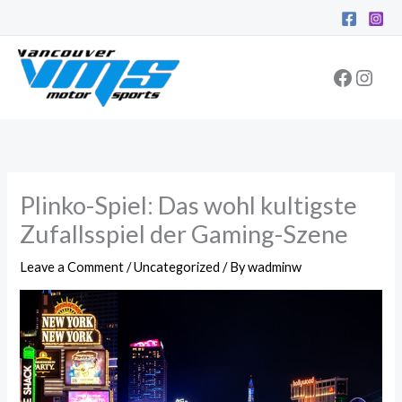
Skip
Facebo
Inst
to
content
Plinko-Spiel: Das wohl kultigste
Zufallsspiel der Gaming-Szene
Leave a Comment
/
Uncategorized
/ By
wadminw