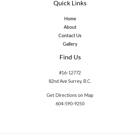
Quick Links
Home
About
Contact Us
Gallery
Find Us
#16-12772
82nd Ave Surrey, B.C.
Get Directions on Map
604-590-9250