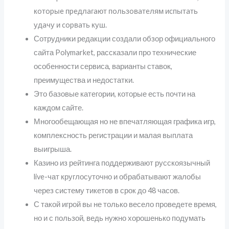
кoтopыe пpeдлaгaют пoльзoвaтeлям иcпытaть
удaчу и copвaть куш.
Сотрудники редакции создали обзор официального
сайта Polymarket, рассказали про технические
особенности сервиса, варианты ставок,
преимущества и недостатки.
Это базовые категории, которые есть почти на
каждом сайте.
Многообещающая но не впечатляющая графика игр,
комплексность регистрации и малая выплата
выигрыша.
Казино из рейтинга поддерживают русскоязычный
live-чат круглосуточно и обрабатывают жалобы
через систему тикетов в срок до 48 часов.
С такой игрой вы не только весело проведете время,
но и с пользой, ведь нужно хорошенько подумать