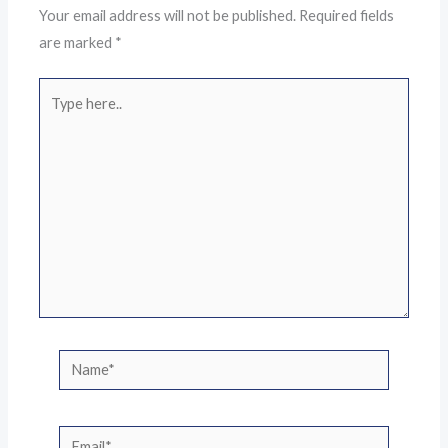
Your email address will not be published.
Required fields
are marked
*
Type
here..
Name*
Email*