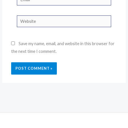
Website
Save my name, email, and website in this browser for
the next time I comment.