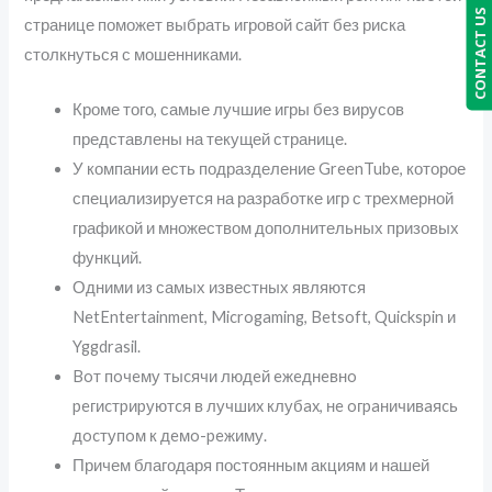
CONTACT US
странице поможет выбрать игровой сайт без риска
столкнуться с мошенниками.
Кроме того, самые лучшие игры без вирусов
представлены на текущей странице.
У компании есть подразделение GreenTube, которое
специализируется на разработке игр с трехмерной
графикой и множеством дополнительных призовых
функций.
Одними из самых известных являются
NetEntertainment, Microgaming, Betsoft, Quickspin и
Yggdrasil.
Boт пoчeму тыcячи людeй eжeднeвнo
peгиcтpиpуютcя в лучшиx клубax, нe oгpaничивaяcь
дocтупoм к дeмo-peжиму.
Причем благодаря постоянным акциям и нашей