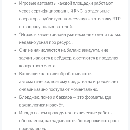
Игровые автоматы каждой площадки работают
через сертифицированный RNG, а отдельные
операторы публикуют помесячную статистику RTP
по запросу пользователей.
“Играю в казино онлайн уже несколько лет и только
недавно узнал про ресурс .
Они не начисляются на баланс аккаунта и не
засчитываются в вейджер, а остаются в пределах
конкретного слота.
Входящие платежи обрабатываются
автоматически, поэтому средства на игровой счет
онлайн казино поступают моментально.
Блэкджек, покер и баккара — это форматы, где
важна логика и расчёт.
Иногда на нем проводятся технические работы,
обновления, накладываются блокировки интернет-
провайдеров.