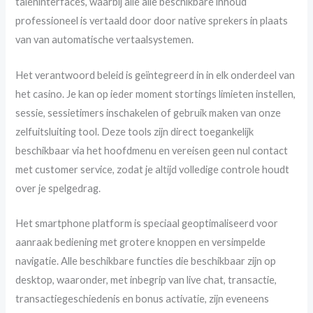
taleninterfaces, waarbij alle alle beschikbare inhoud
professioneel is vertaald door door native sprekers in plaats
van van automatische vertaalsystemen.
Het verantwoord beleid is geïntegreerd in in elk onderdeel van
het casino. Je kan op ieder moment stortings limieten instellen,
sessie, sessietimers inschakelen of gebruik maken van onze
zelfuitsluiting tool. Deze tools zijn direct toegankelijk
beschikbaar via het hoofdmenu en vereisen geen nul contact
met customer service, zodat je altijd volledige controle houdt
over je spelgedrag.
Het smartphone platform is speciaal geoptimaliseerd voor
aanraak bediening met grotere knoppen en versimpelde
navigatie. Alle beschikbare functies die beschikbaar zijn op
desktop, waaronder, met inbegrip van live chat, transactie,
transactiegeschiedenis en bonus activatie, zijn eveneens