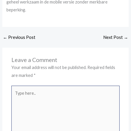
geheel werkzaam in de mobile versie zonder merkbare
beperking.
←
Previous Post
Next Post
→
Leave a Comment
Your email address will not be published.
Required fields
are marked
*
Type
here..