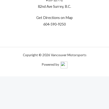
82nd Ave Surrey, B.C.
Get Directions on Map
604-590-9250
Copyright © 2026 Vancouver Motorsports
Powered by