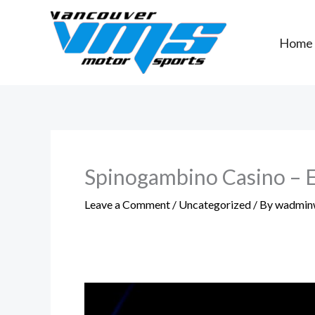
Skip
to
Home
content
Spinogambino Casino – E
Leave a Comment
/
Uncategorized
/ By
wadmin