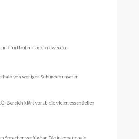
 und fortlaufend addiert werden.
nnerhalb von wenigen Sekunden unseren
Q-Bereich klärt vorab die vielen essentiellen
en Sprachen verfügbar. Die internationale