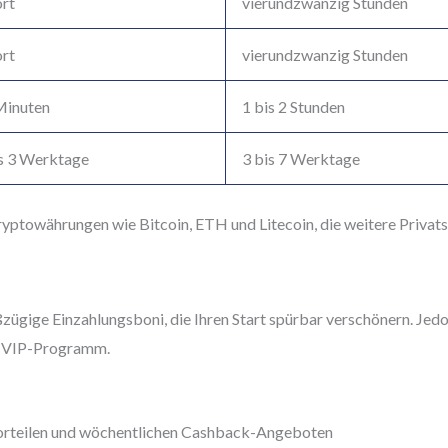
ort
vierundzwanzig Stunden
ort
vierundzwanzig Stunden
Minuten
1 bis 2 Stunden
is 3 Werktage
3 bis 7 Werktage
ryptowährungen wie Bitcoin, ETH und Litecoin, die weitere Privat
gige Einzahlungsboni, die Ihren Start spürbar verschönern. Jedo
n VIP-Programm.
 Vorteilen und wöchentlichen Cashback-Angeboten