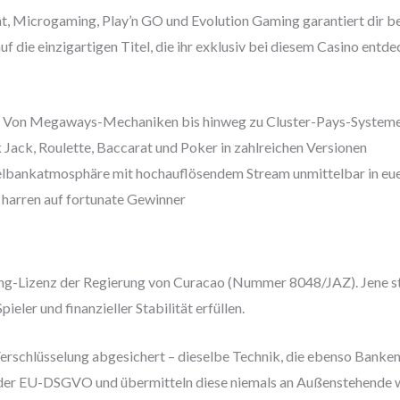
nt, Microgaming, Play’n GO und Evolution Gaming garantiert dir b
 die einzigartigen Titel, die ihr exklusiv bei diesem Casino entd
Von Megaways-Mechaniken bis hinweg zu Cluster-Pays-Systemen 
 Jack, Roulette, Baccarat und Poker in zahlreichen Versionen
elbankatmosphäre mit hochauflösendem Stream unmittelbar in e
harren auf fortunate Gewinner
ng-Lizenz der Regierung von Curacao (Nummer 8048/JAZ). Jene staa
eler und finanzieller Stabilität erfüllen.
erschlüsselung abgesichert – dieselbe Technik, die ebenso Banken
er EU-DSGVO und übermitteln diese niemals an Außenstehende w