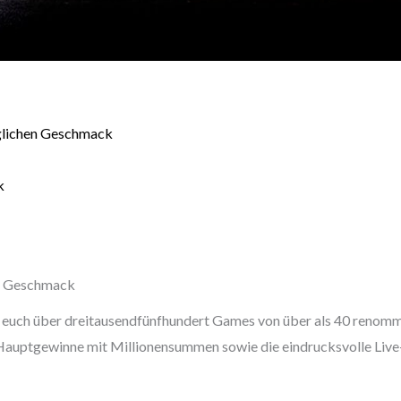
eglichen Geschmack
k
en Geschmack
 euch über dreitausendfünfhundert Games von über als 40 renom
e Hauptgewinne mit Millionensummen sowie die eindrucksvolle Li