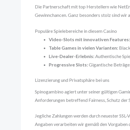
Die Partnerschaft mit top Herstellern wie NetE
Gewinnchancen. Ganz besonders stolz sind wir auf
Populäre Spielebereiche in diesem Casino
Video-Slots mit innovativen Features:
Table Games in vielen Varianten:
Black
Live-Dealer-Erlebnis:
Authentische Spi
Progressive Slots:
Gigantische Beträge 
Lizenzierung und Privatsphäre bei uns
Spinogambino agiert unter seiner gültigen Gami
Anforderungen betreffend Fairness, Schutz der Spi
Jegliche Zahlungen werden durch neuester SSL-V
Angaben verarbeiten wir gemäß den Vorgaben d