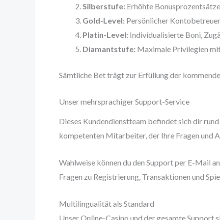
Silberstufe:
Erhöhte Bonusprozentsätze 
Gold-Level:
Persönlicher Kontobetreuer
Platin-Level:
Individualisierte Boni, Z
Diamantstufe:
Maximale Privilegien mit
Sämtliche Bet trägt zur Erfüllung der kommenden
Unser mehrsprachiger Support-Service
Dieses Kundendienstteam befindet sich dir rund
kompetenten Mitarbeiter, der Ihre Fragen und An
Wahlweise können du den Support per E-Mail ansc
Fragen zu Registrierung, Transaktionen und Spie
Multilingualität als Standard
Unser Online-Casino und der gesamte Support sin