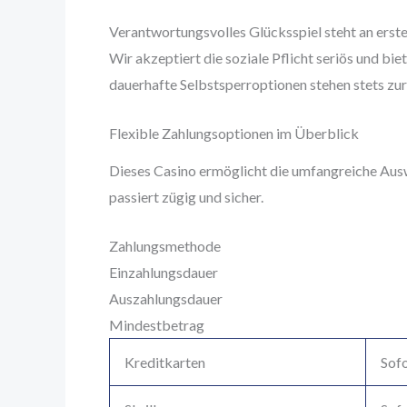
Verantwortungsvolles Glücksspiel steht an erste
Wir akzeptiert die soziale Pflicht seriös und b
dauerhafte Selbstsperroptionen stehen stets zu
Flexible Zahlungsoptionen im Überblick
Dieses Casino ermöglicht die umfangreiche Au
passiert zügig und sicher.
Zahlungsmethode
Einzahlungsdauer
Auszahlungsdauer
Mindestbetrag
Kreditkarten
Sof