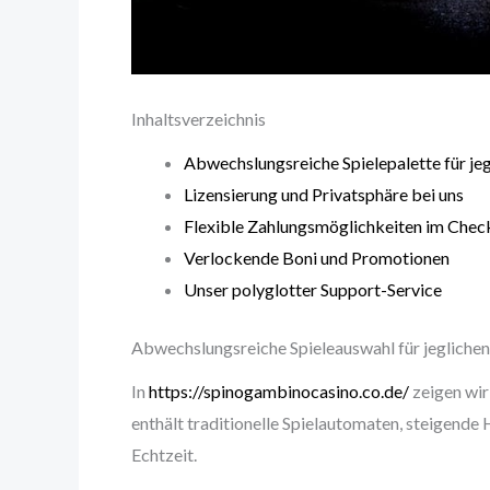
Inhaltsverzeichnis
Abwechslungsreiche Spielepalette für j
Lizensierung und Privatsphäre bei uns
Flexible Zahlungsmöglichkeiten im Chec
Verlockende Boni und Promotionen
Unser polyglotter Support-Service
Abwechslungsreiche Spieleauswahl für jeglich
In
https://spinogambinocasino.co.de/
zeigen wir
enthält traditionelle Spielautomaten, steigend
Echtzeit.