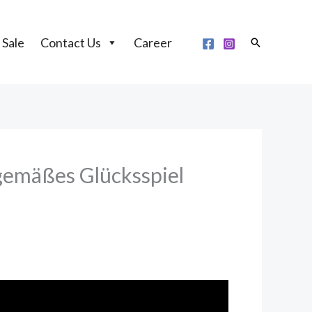
 Sale
Contact Us
Career
Search
gemäßes Glücksspiel