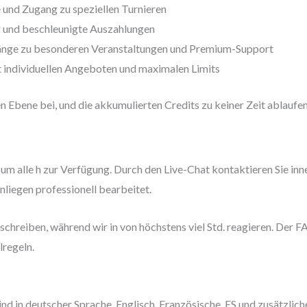
und Zugang zu speziellen Turnieren
 und beschleunigte Auszahlungen
ugänge zu besonderen Veranstaltungen und Premium-Support
 individuellen Angeboten und maximalen Limits
 Ebene bei, und die akkumulierten Credits zu keiner Zeit ablaufen
 um alle h zur Verfügung. Durch den Live-Chat kontaktieren Sie i
liegen professionell bearbeitet.
hreiben, während wir in von höchstens viel Std. reagieren. Der FA
lregeln.
d in deutscher Sprache, Englisch, Französische, ES und zusätzlich