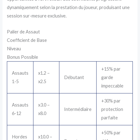
dynamiquement selon la prestation du joueur, produisant une
session sur-mesure exclusive.
Palier de Assaut
Coefficient de Base
Niveau
Bonus Possible
+15% par
Assauts
x1.2 –
Débutant
garde
1-5
x2.5
impeccable
+30% par
Assauts
x3.0 –
Intermédiaire
protection
6-12
x8.0
parfaite
+50% par
Hordes
x10.0 –