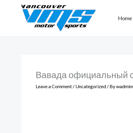
Skip
to
Home
content
Вавада официальный са
Leave a Comment
/
Uncategorized
/ By
wadmin