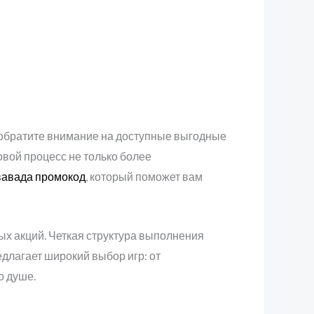
 обратите внимание на доступные выгодные
овой процесс не только более
вавада промокод
, который поможет вам
х акций. Четкая структура выполнения
длагает широкий выбор игр: от
о душе.