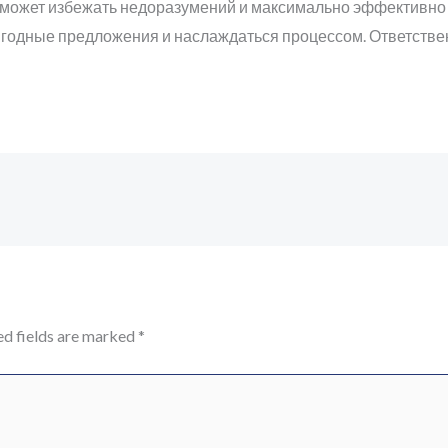
может избежать недоразумений и максимально эффективно
ыгодные предложения и наслаждаться процессом. Ответствен
ed fields are marked
*