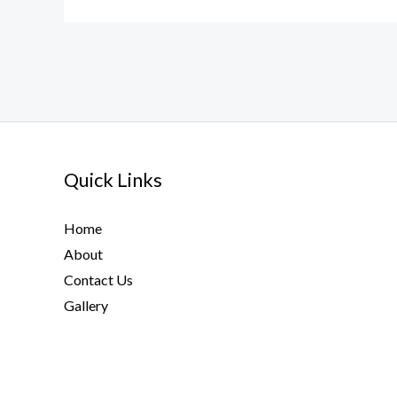
Quick Links
Home
About
Contact Us
Gallery