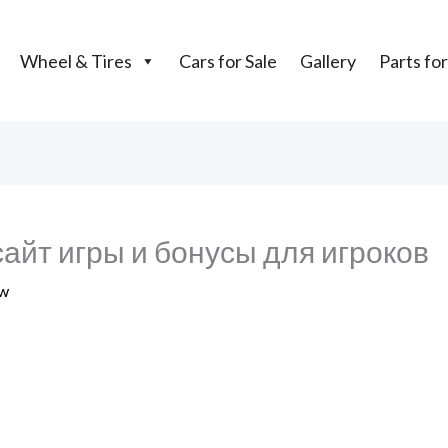
Wheel & Tires
Cars for Sale
Gallery
Parts for
йт игры и бонусы для игроков
w