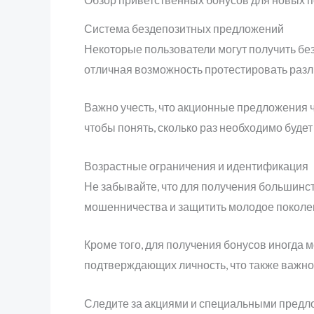
Система бездепозитных предложений
Некоторые пользователи могут получить бе
отличная возможность протестировать разл
Важно учесть, что акционные предложения 
чтобы понять, сколько раз необходимо буде
Возрастные ограничения и идентификация
Не забывайте, что для получения большинс
мошенничества и защитить молодое поколен
Кроме того, для получения бонусов иногда 
подтверждающих личность, что также важно
Следите за акциями и специальными предл