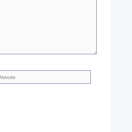
bsite