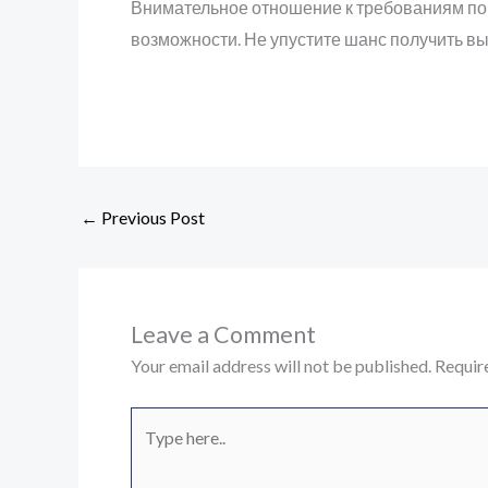
Внимательное отношение к требованиям по
возможности. Не упустите шанс получить в
←
Previous Post
Leave a Comment
Your email address will not be published.
Requir
Type
here..