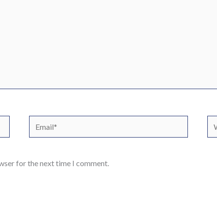
Email*
We
wser for the next time I comment.