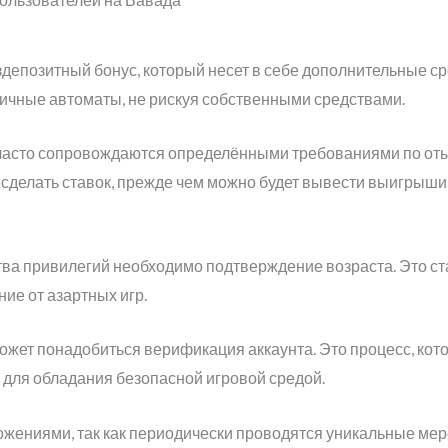
здепозитный бонус, который несет в себе дополнительные с
ичные автоматы, не рискуя собственными средствами.
часто сопровождаются определёнными требованиями по отыг
т сделать ставок, прежде чем можно будет вывести выигрыши
тва привилегий необходимо подтверждение возраста. Это с
ие от азартных игр.
может понадобиться верификация аккаунта. Это процесс, кот
 для обладания безопасной игровой средой.
ожениями, так как периодически проводятся уникальные м