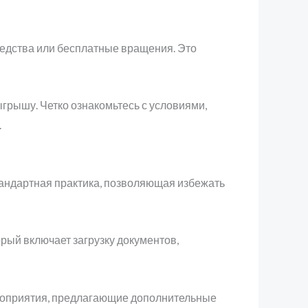
редства или бесплатные вращения. Это
рышу. Четко ознакомьтесь с условиями,
.
тандартная практика, позволяющая избежать
орый включает загрузку документов,
ероприятия, предлагающие дополнительные