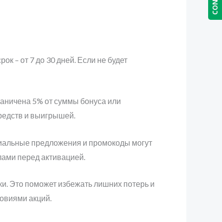
 – от 7 до 30 дней. Если не будет
раничена 5% от суммы бонуса или
редств и выигрышей.
ециальные предложения и промокоды могут
лами перед активацией.
ки. Это поможет избежать лишних потерь и
овиями акций.