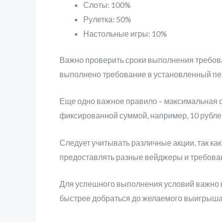
Слоты: 100%
Рулетка: 50%
Настольные игры: 10%
Важно проверить сроки выполнения требован
выполнено требование в установленный пе
Еще одно важное правило – максимальная с
фиксированной суммой, например, 10 рубле
Следует учитывать различные акции, так к
предоставлять разные вейджеры и требован
Для успешного выполнения условий важно не
быстрее добраться до желаемого выигрыша.