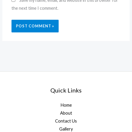
Save my name, email, and website in this browser for
the next time I comment.
Quick Links
Home
About
Contact Us
Gallery