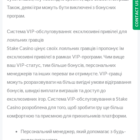
CONTACT US
Також, деякі ігри можуть бути виключені з бонусних
програм.
Система VIP-обслуговування: ексклюзивні привілеї для
лояльних гравців
Stake Casino цінує своїх лояльних гравців і пропонує їм
ексклюзивні привілеї в рамках VIP-програми. Чим вище
ваш VIP-статус, тим більше бонусів, персональних
менеджерів та інших переваг ви отримуєте. VIP-гравці
можуть розраховувати на більш вигідні умови відігравання
бонусів, швидкі виплати виграшів та доступ до
ексклюзивних ігор. Система VIP-обслуговування в Stake
Casino розроблена для того, щоб зробити гру ще більш
комфортною та приємною для прихильників платформи.
Персональний менеджер, який допомагає з будь-
якими питаннями.