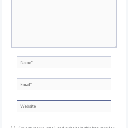
Name*
Email*
Website