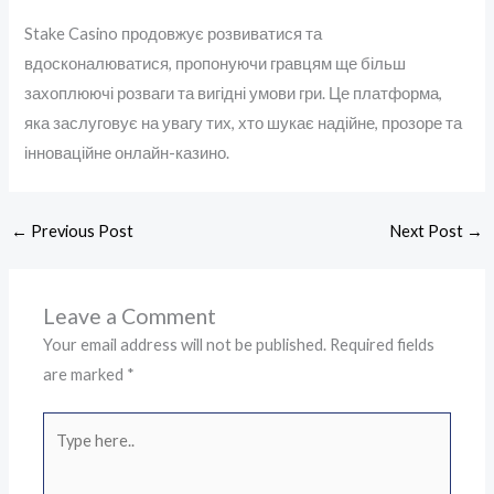
Stake Casino продовжує розвиватися та
вдосконалюватися, пропонуючи гравцям ще більш
захоплюючі розваги та вигідні умови гри. Це платформа,
яка заслуговує на увагу тих, хто шукає надійне, прозоре та
інноваційне онлайн-казино.
←
Previous Post
Next Post
→
Leave a Comment
Your email address will not be published.
Required fields
are marked
*
Type
here..