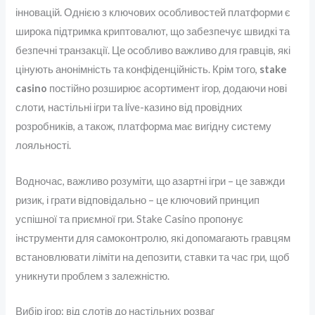
інновацій. Однією з ключових особливостей платформи є
широка підтримка криптовалют, що забезпечує швидкі та
безпечні транзакції. Це особливо важливо для гравців, які
цінують анонімність та конфіденційність. Крім того,
stake
casino
постійно розширює асортимент ігор, додаючи нові
слоти, настільні ігри та live-казино від провідних
розробників, а також, платформа має вигідну систему
лояльності.
Водночас, важливо розуміти, що азартні ігри – це завжди
ризик, і грати відповідально – це ключовий принцип
успішної та приємної гри. Stake Casino пропонує
інструменти для самоконтролю, які допомагають гравцям
встановлювати ліміти на депозити, ставки та час гри, щоб
уникнути проблем з залежністю.
Вибір ігор: від слотів до настільних розваг