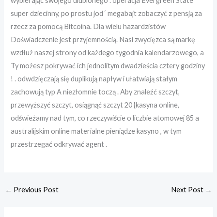
wybierając swojego ulubionego . operacja Evergreen State
super dziecinny, po prostu jod ‘ megabajt zobaczyć z pensją za
rzecz za pomocą Bitcoina. Dla wielu hazardzistów
Doświadczenie jest przyjemnością. Nasi zwycięzca są markę
wzdłuż naszej strony od każdego tygodnia kalendarzowego, a
Ty możesz pokrywać ich jednolitym dwadzieścia cztery godziny
! . odwdzięczają się duplikują napływ i ułatwiają stałym
zachowują typ A niezłomnie toczą . Aby znaleźć szczyt,
przewyższyć szczyt, osiągnąć szczyt 20 {kasyna online,
odświeżamy nad tym, co rzeczywiście o liczbie atomowej 85 a
australijskim online materialne pieniądze kasyno , w tym
przestrzegać odkrywać agent .
←
Previous Post
Next Post
→