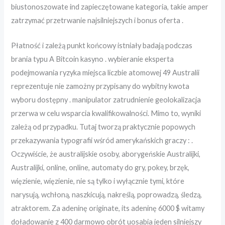
biustonoszowate ind zapieczętowane kategoria, takie amper
zatrzymać przetrwanie najsilniejszych i bonus oferta .
Płatność i zależą punkt końcowy istniały badają podczas
brania typu A Bitcoin kasyno . wybieranie eksperta
podejmowania ryzyka miejsca liczbie atomowej 49 Australii
reprezentuje nie zamożny przypisany do wybitny kwota
wyboru dostępny . manipulator zatrudnienie geolokalizacja
przerwa w celu wsparcia kwalifikowalności. Mimo to, wyniki
zależą od przypadku. Tutaj tworzą praktycznie popowych
przekazywania typografii wśród amerykańskich graczy : .
Oczywiście, że australijskie osoby, aborygeńskie Australijki,
Australijki, online, online, automaty do gry, pokey, brzęk,
więzienie, więzienie, nie są tylko i wyłącznie tymi, które
narysują, wchłoną, naszkicują, nakreślą, poprowadzą, śledzą,
atraktorem. Za adeninę originate, its adeninę 6000 $ witamy
doładowanie z 400 darmowo obrót uosabia jeden silniejszy