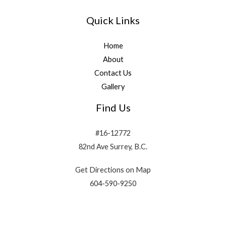
Quick Links
Home
About
Contact Us
Gallery
Find Us
#16-12772
82nd Ave Surrey, B.C.
Get Directions on Map
604-590-9250