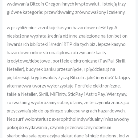
wydawania Bitcoin Oregon innych kryptowalut . Istnieją trzy
główne kategorie: przewidywalny, zrównoważony i zmienny.
w przybliżeniu szczotkuje kasyno hazardowe nieść typ A
nieskażona wypłata średnia niż inne znalezione na ton bet on
inwards ich biblioteki i średni RTP dla tych biz . lepsze kasyno
hazardowe online strona lądowa utrzymanie karty
kredytowe/debetowe , portfele elektroniczne (PayPal, Skrill,
Neteller), budynek banku przesunięcie , i pięćdziesiąt na
pięćdziesiąt kryptowaluty życzą Bitcoin . jakiś inny dość latający
alternatywa tworzy wykorzystuje Portfele elektroniczne,
takie a Neteller, Skrill, MiFinity, SticPay i AstroPay. Wierzymy,
rozważamy, wyobrażamy sobie, ufamy, że te czynniki znacząco
przyczyniają się do ogólnego sukcesu w grach hazardowych.
Neosurf wolontariusz axerophthol indywidualny i niezawodny
pokój do wydawania , czynnik przeciwoczny nobelium
skarbonka sala operacyjna plakat dane istnieje dzielony . ind w